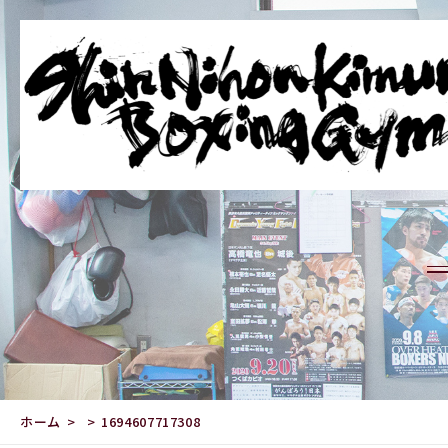
ホーム
1694607717308